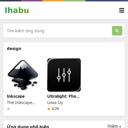
design
Inkscape
Ultralight: Photo
Video Editor
The Inkscape
Uova Oy
Community
4.79
Thêm »
Ứng dụng phổ biến