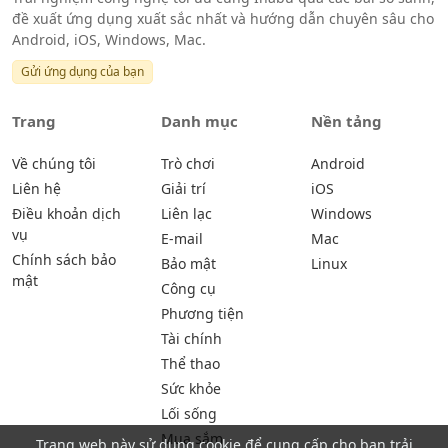
đề xuất ứng dụng xuất sắc nhất và hướng dẫn chuyên sâu cho
Android, iOS, Windows, Mac.
Gửi ứng dụng của bạn
Trang
Danh mục
Nền tảng
Về chúng tôi
Trò chơi
Android
Liên hệ
Giải trí
iOS
Điều khoản dịch
Liên lạc
Windows
vụ
E-mail
Mac
Chính sách bảo
Bảo mật
Linux
mật
Công cụ
Phương tiện
Tài chính
Thể thao
Sức khỏe
Lối sống
Mua sắm
Trang web này sử dụng cookie để cung cấp cho bạn trải