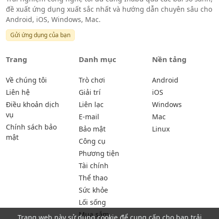
đề xuất ứng dụng xuất sắc nhất và hướng dẫn chuyên sâu cho
Android, iOS, Windows, Mac.
Gửi ứng dụng của bạn
Trang
Danh mục
Nền tảng
Về chúng tôi
Trò chơi
Android
Liên hệ
Giải trí
iOS
Điều khoản dịch
Liên lạc
Windows
vụ
E-mail
Mac
Chính sách bảo
Bảo mật
Linux
mật
Công cụ
Phương tiện
Tài chính
Thể thao
Sức khỏe
Lối sống
Mua sắm
Trang web này sử dụng cookie để cung cấp cho bạn trải