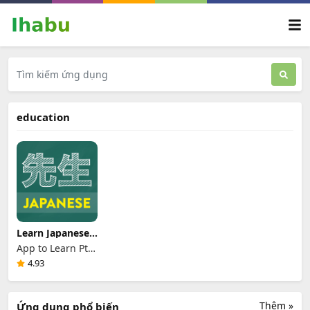
education
Learn Japanese:
Sensei
App to Learn Pte.
Ltd.
4.93
Thêm »
Ứng dụng phổ biến