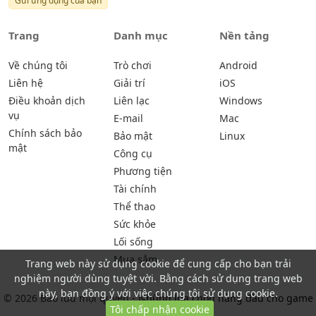
Gửi ứng dụng của bạn
Trang
Danh mục
Nền tảng
Về chúng tôi
Trò chơi
Android
Liên hệ
Giải trí
iOS
Điều khoản dịch
Liên lạc
Windows
vụ
E-mail
Mac
Chính sách bảo
Bảo mật
Linux
mật
Công cụ
Phương tiện
Tài chính
Thể thao
Sức khỏe
Lối sống
Mua sắm
Trang web này sử dụng cookie để cung cấp cho bạn trải
nghiệm người dùng tuyệt vời. Bằng cách sử dụng trang web
này, bạn đồng ý với việc chúng tôi sử dụng cookie.
© 2026 Bảo lưu mọi quyền -
Những lựa chọn hàng đầu cho game
Tôi chấp nhận cookie
thủ | ihabu.com