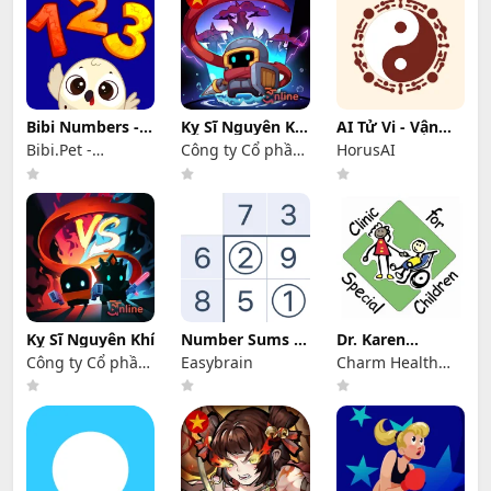
LLC
Bibi Numbers -
Kỵ Sĩ Nguyên Khí
AI Tử Vi - Vận
123 Trò Chơi
Tiền Truyện
Hạn 2026
Bibi.Pet -
Công ty Cổ phần
HorusAI
Toddlers Games -
3T online
Colors and
Shapes
Kỵ Sĩ Nguyên Khí
Number Sums -
Dr. Karen
Game Xếp Số
Harum, MD
Công ty Cổ phần
Easybrain
Charm Health
3T online
Apps /
MedicalMine