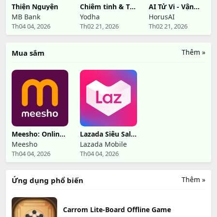
Thiện Nguyện
Chiêm tinh & Tử
AI Tử Vi - Vận
vi Yodha
Hạn 2026
MB Bank
Yodha
HorusAI
Th04 04, 2026
Th02 21, 2026
Th02 21, 2026
Thêm »
Mua sắm
Meesho: Online
Lazada Siêu Sale
Shopping App
4.4
Meesho
Lazada Mobile
Th04 04, 2026
Th04 04, 2026
Thêm »
Ứng dụng phổ biến
Carrom Lite-Board Offline Game