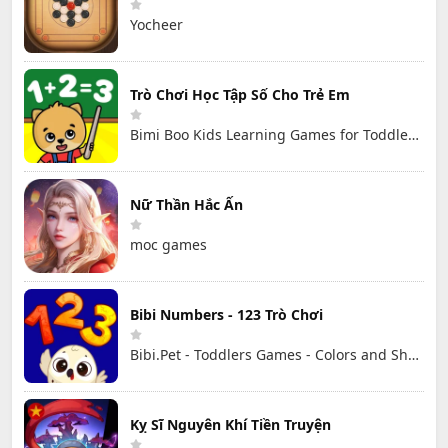
Yocheer
Trò Chơi Học Tập Số Cho Trẻ Em
Bimi Boo Kids Learning Games for Toddlers FZ-LLC
Nữ Thần Hắc Ấn
moc games
Bibi Numbers - 123 Trò Chơi
Bibi.Pet - Toddlers Games - Colors and Shapes
Kỵ Sĩ Nguyên Khí Tiền Truyện