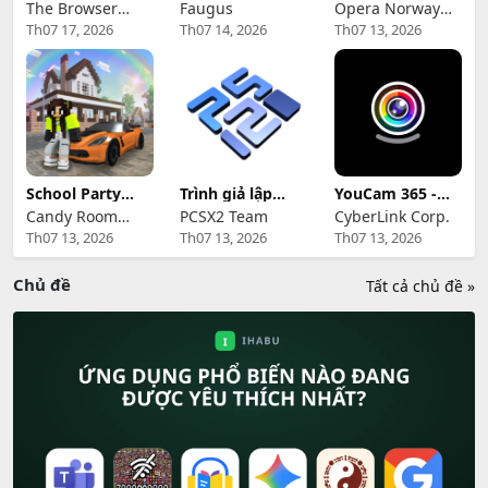
cho Windows
Launcher
Opera GX
The Browser
Faugus
Opera Norway
Th07 17, 2026
Th07 14, 2026
Th07 13, 2026
Company
AS
School Party
Trình giả lập
YouCam 365 -
Craft
PCSX2 cho Linux
Webcam
Candy Room
PCSX2 Team
CyberLink Corp.
Software
Th07 13, 2026
Th07 13, 2026
Th07 13, 2026
Games &
RabbitCo Limited
Chủ đề
Tất cả chủ đề »