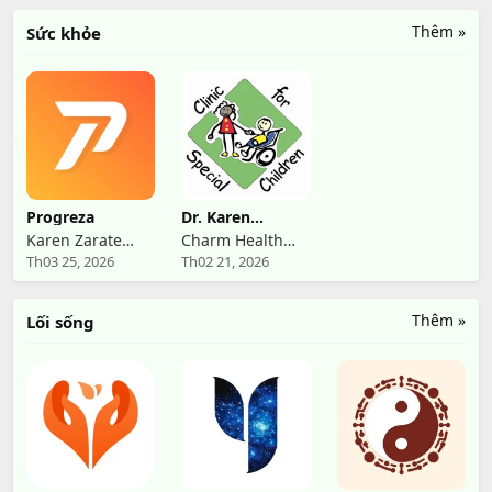
Thêm »
Sức khỏe
Progreza
Dr. Karen
Harum, MD
Karen Zarate
Charm Health
Th03 25, 2026
Th02 21, 2026
Personal
Apps /
Training
MedicalMine
Thêm »
Lối sống