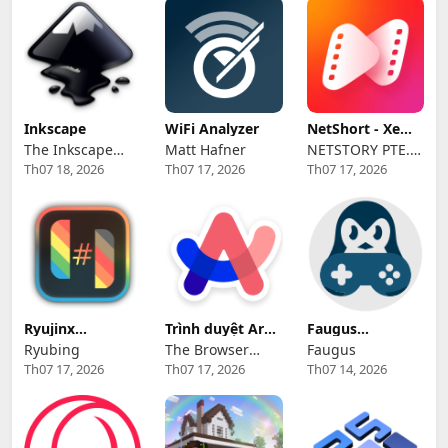
Inkscape
WiFi Analyzer
NetShort - Xem
Phim Ngắn Giải
The Inkscape
Matt Hafner
NETSTORY PTE.
Trí Độc Đáo
Th07 18, 2026
Th07 17, 2026
Th07 17, 2026
Community
LTD.
Ryujinx
Trình duyệt Arc
Faugus
(Ryubing) - Giả
cho Windows
Launcher
Ryubing
The Browser
Faugus
lập Nintendo
Th07 17, 2026
Th07 17, 2026
Th07 14, 2026
Company
Switch trên
Linux