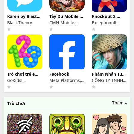
Karen by Blast
Tây Du Mobile:
Knockout 2:
Theory
Tam Giới Chiến
Wrath of the
Blast Theory
CMN Mobile
Exceptionull
Karen
Game
Games
Trò chơi trẻ em:
Facebook
Phàm Nhân Tu
số, học toán
Tiên: Duyên Khởi
GoKids!
Meta Platforms,
CÔNG TY TNHH
publishing
Inc.
CÔNG NGHỆ VÀ
DỊCH VỤ HỒNG
HÀ
Thêm »
Trò chơi