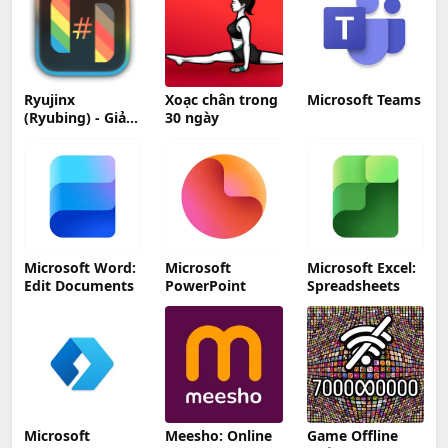
Ryujinx
Xoạc chân trong
Microsoft Teams
(Ryubing) - Giả
30 ngày
lập Nintendo
Switch trên
Linux
Microsoft Word:
Microsoft
Microsoft Excel:
Edit Documents
PowerPoint
Spreadsheets
Microsoft
Meesho: Online
Game Offline