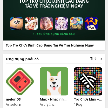
Top Trò Chơi Đỉnh Cao Đáng Tải Về Trải Nghiệm Ngay
Thêm »
Ứng dụng phải có
melonDS
Max - Nhắc nhở
Trò Chơi Mini –
Thuốc
Ngoại Tuyến
Arisotura
Artify Inc.
19joy