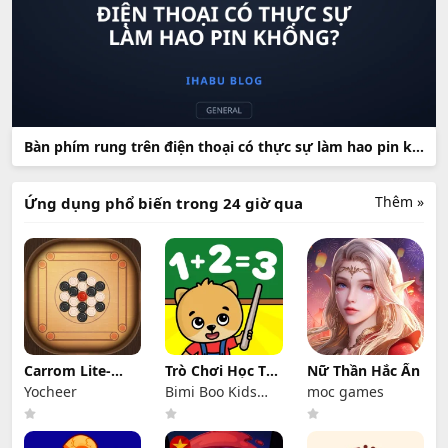
Bàn phím rung trên điện thoại có thực sự làm hao pin không?
Thêm »
Ứng dụng phổ biến trong 24 giờ qua
Carrom Lite-
Trò Chơi Học Tập
Nữ Thần Hắc Ấn
Board Offline
Số Cho Trẻ Em
Yocheer
Bimi Boo Kids
moc games
Game
Learning Games
for Toddlers FZ-