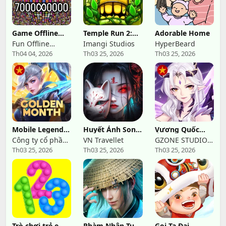
Game Offline
Temple Run 2:
Adorable Home
không mạng
Endless Escape
Fun Offline
Imangi Studios
HyperBeard
100+
Th04 04, 2026
Th03 25, 2026
Th03 25, 2026
Games
Mobile Legends:
Huyết Ảnh Song
Vương Quốc
Bang Bang FT
Sinh-Travellet
Ánh Sáng -
Công ty cổ phần
VN Travellet
GZONE STUDIO
Gzone
Th03 25, 2026
Th03 25, 2026
Th03 25, 2026
phát triển công
JSC
nghệ số Hồng Hà
Trò chơi trẻ em:
Phàm Nhân Tu
Gọi Ta Đại