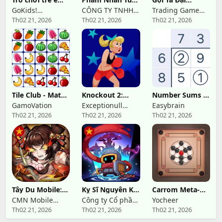
số, học toán
Tiên: Duyên Khởi
Chưởng Quỹ
GoKids!
CÔNG TY TNHH
Trading Game
Th02 21, 2026
Th02 21, 2026
Th02 21, 2026
publishing
CÔNG NGHỆ VÀ
Studio
DỊCH VỤ HỒNG
HÀ
Tile Club - Match
Knockout 2:
Number Sums -
Puzzle Game
Wrath of the
Game Xếp Số
GamoVation
Exceptionull
Easybrain
Karen
Th02 21, 2026
Th02 21, 2026
Th02 21, 2026
Games
Tây Du Mobile:
Kỵ Sĩ Nguyên Khí
Carrom Meta-
Tam Giới Chiến
Tiền Truyện
Board Disc Game
CMN Mobile
Công ty Cổ phần
Yocheer
Th02 21, 2026
Th02 21, 2026
Th02 21, 2026
Game
3T online