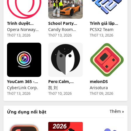
Trình duyệt
School Party
Trình giả lập
Opera GX
Craft
PCSX2 cho Linux
Opera Norway
Candy Room
PCSX2 Team
Th07 13, 2026
Th07 13, 2026
Th07 13, 2026
AS
Games &
RabbitCo Limited
YouCam 365 -
Pero:Calm,
melonDS
Webcam
Relax, Focus
CyberLink Corp.
凯 刘
Arisotura
Software
Sounds
Th07 13, 2026
Th07 10, 2026
Th07 09, 2026
Thêm »
Ứng dụng nổi bật