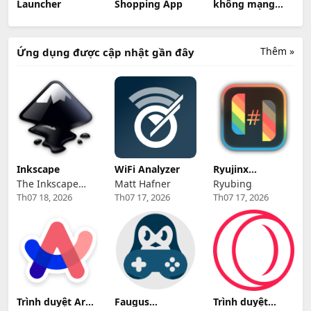
Launcher
Shopping App
không mạng
100+
Thêm »
Ứng dụng được cập nhật gần đây
Inkscape
WiFi Analyzer
Ryujinx
(Ryubing) - Giả
The Inkscape
Matt Hafner
Ryubing
lập Nintendo
Th07 18, 2026
Th07 17, 2026
Th07 17, 2026
Community
Switch trên
Linux
Trình duyệt Arc
Faugus
Trình duyệt