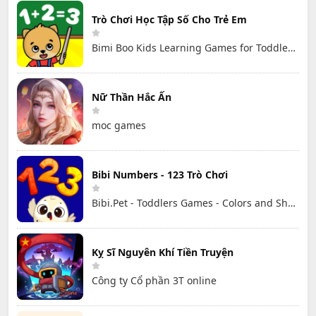
Trò Chơi Học Tập Số Cho Trẻ Em
Bimi Boo Kids Learning Games for Toddlers FZ-LLC
Nữ Thần Hắc Ấn
moc games
Bibi Numbers - 123 Trò Chơi
Bibi.Pet - Toddlers Games - Colors and Shapes
Kỵ Sĩ Nguyên Khí Tiền Truyện
Công ty Cổ phần 3T online