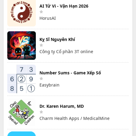
AI Tử Vi - Vận Hạn 2026
HorusAI
Kỵ Sĩ Nguyên Khí
Công ty Cổ phần 3T online
Number Sums - Game Xếp Số
Easybrain
Dr. Karen Harum, MD
Charm Health Apps / MedicalMine