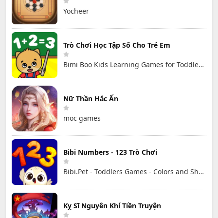
Yocheer
Trò Chơi Học Tập Số Cho Trẻ Em
Bimi Boo Kids Learning Games for Toddlers FZ-LLC
Nữ Thần Hắc Ấn
moc games
Bibi Numbers - 123 Trò Chơi
Bibi.Pet - Toddlers Games - Colors and Shapes
Kỵ Sĩ Nguyên Khí Tiền Truyện