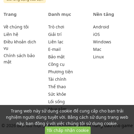
Trang
Danh mục
Nền tảng
Về chúng tôi
Trò chơi
Android
Liên hệ
Giải trí
iOS
Điều khoản dịch
Liên lạc
Windows
vụ
E-mail
Mac
Chính sách bảo
Bảo mật
Linux
mật
Công cụ
Phương tiện
Tài chính
Thể thao
Sức khỏe
Lối sống
Mua sắm
Trang web này sử dụng cookie để cung cấp cho bạn trải
nghiệm người dùng tuyệt vời. Bằng cách sử dụng trang web
này, bạn đồng ý với việc chúng tôi sử dụng cookie.
© 2026 Bảo lưu mọi quyền -
Những lựa chọn hàng đầu cho game
Tôi chấp nhận cookie
thủ | ihabu.com