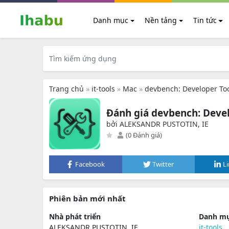
Danh mục
Nền tảng
Tin tức
Trang chủ
»
it-tools
»
Mac
»
devbench: Developer To
Đánh giá devbench: Develo
bởi ALEKSANDR PUSTOTIN, IE
(0 Đánh giá)
Facebook
Twitter
L
Phiên bản mới nhất
Nhà phát triển
Danh m
ALEKSANDR PUSTOTIN, IE
it-tools