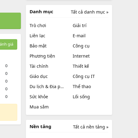
Danh mục
Tất cả danh mục »
Trò chơi
Giải trí
Liên lạc
E-mail
ánh giá
Bảo mật
Công cụ
Phương tiện
Internet
0
Tài chính
Thiết kế
0
Giáo dục
Công cụ IT
0
Du lịch & Địa phương
Thể thao
0
0
Sức khỏe
Lối sống
Mua sắm
Nền tảng
Tất cả nền tảng »