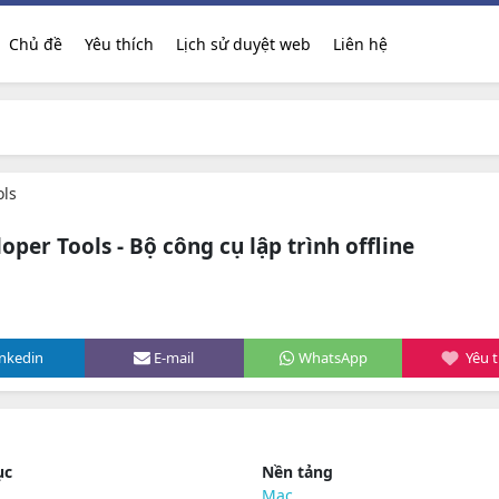
Chủ đề
Yêu thích
Lịch sử duyệt web
Liên hệ
ols
per Tools - Bộ công cụ lập trình offline
inkedin
E-mail
WhatsApp
Yêu t
ục
Nền tảng
Mac