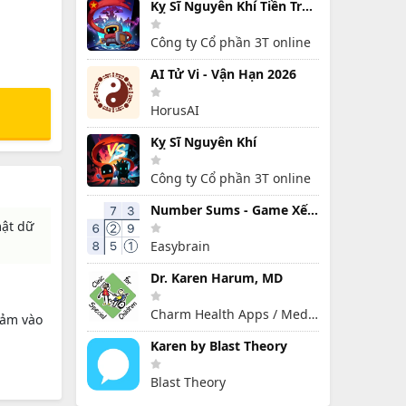
Kỵ Sĩ Nguyên Khí Tiền Truyện
Công ty Cổ phần 3T online
AI Tử Vi - Vận Hạn 2026
HorusAI
Kỵ Sĩ Nguyên Khí
Công ty Cổ phần 3T online
Number Sums - Game Xếp Số
mật dữ
Easybrain
Dr. Karen Harum, MD
Charm Health Apps / MedicalMine
cảm vào
Karen by Blast Theory
Blast Theory