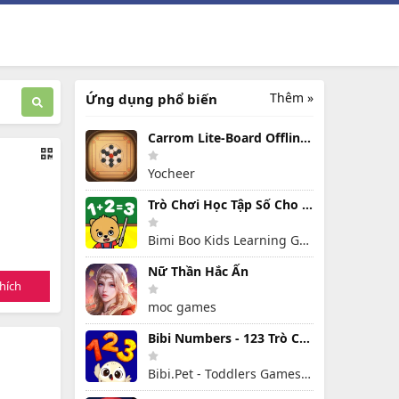
Thêm »
Ứng dụng phổ biến
Carrom Lite-Board Offline Game
Yocheer
Trò Chơi Học Tập Số Cho Trẻ Em
Bimi Boo Kids Learning Games for Toddlers FZ-LLC
Nữ Thần Hắc Ấn
hích
moc games
Bibi Numbers - 123 Trò Chơi
Bibi.Pet - Toddlers Games - Colors and Shapes