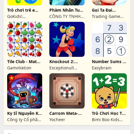
Trò chơi trẻ em:
Phàm Nhân Tu
Gọi Ta Đại
số, học toán
Tiên: Duyên Khởi
Chưởng Quỹ
GoKids!
CÔNG TY TNHH
Trading Game
publishing
CÔNG NGHỆ VÀ
Studio
DỊCH VỤ HỒNG
HÀ
Tile Club - Match
Knockout 2:
Number Sums -
Puzzle Game
Wrath of the
Game Xếp Số
GamoVation
Exceptionull
Easybrain
Karen
Games
Kỵ Sĩ Nguyên Khí
Carrom Meta-
Trò Chơi Học Tập
Tiền Truyện
Board Disc Game
Số Cho Trẻ Em
Công ty Cổ phần
Yocheer
Bimi Boo Kids
3T online
Learning Games
for Toddlers FZ-