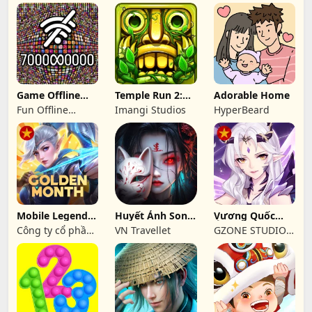
Game Offline
Temple Run 2:
Adorable Home
không mạng
Endless Escape
Fun Offline
Imangi Studios
HyperBeard
100+
Games
Mobile Legends:
Huyết Ảnh Song
Vương Quốc
Bang Bang FT
Sinh-Travellet
Ánh Sáng -
Công ty cổ phần
VN Travellet
GZONE STUDIO
Gzone
phát triển công
JSC
nghệ số Hồng Hà