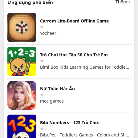
Thêm »
Ứng dụng phổ biến
LLC
Carrom Lite-Board Offline Game
Yocheer
Trò Chơi Học Tập Số Cho Trẻ Em
Bimi Boo Kids Learning Games for Toddlers FZ-LLC
Nữ Thần Hắc Ấn
moc games
Bibi Numbers - 123 Trò Chơi
Bibi.Pet - Toddlers Games - Colors and Shapes