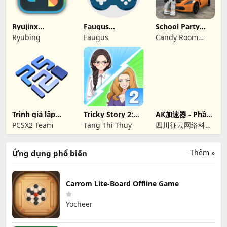
Ryujinx
Faugus
School Party
(Ryubing) - Giả
Launcher
Craft
Ryubing
Faugus
Candy Room
lập Nintendo
Games &
Switch trên
Linux
RabbitCo Limited
Trình giả lập
Tricky Story 2:
AK加速器 - Phần
PCSX2 cho Linux
Brain Twist
mềm giảm lag
PCSX2 Team
Tang Thi Thuy
四川征云网络科技
game chuyên
有限公司
nghiệp
Thêm »
Ứng dụng phổ biến
Carrom Lite-Board Offline Game
Yocheer